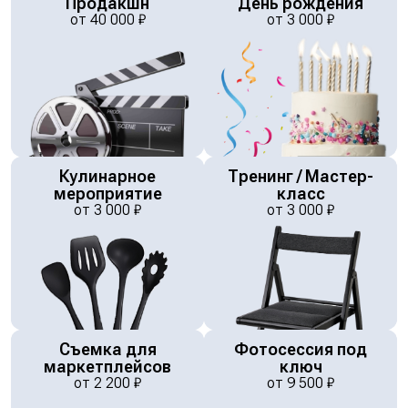
Продакшн
День рождения
от
40 000
₽
от
3 000
₽
Кулинарное
Тренинг / Мастер-
мероприятие
класс
от
3 000
₽
от
3 000
₽
Съемка для
Фотосессия под
маркетплейсов
ключ
от
2 200
₽
от
9 500
₽