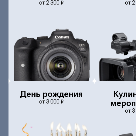
от
2 300
₽
от
2
День рождения
Кули
мероп
от
3 000
₽
от
3