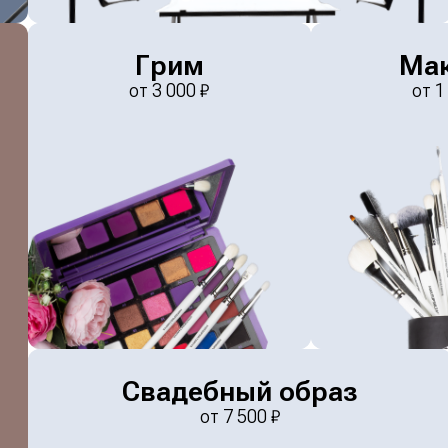
Грим
Ма
от
3 000
₽
от
1
Свадебный образ
от
7 500
₽