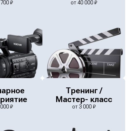
 700
₽
от
40 000
₽
нарное
Тренинг /
риятие
Мастер- класс
 000
₽
от
3 000
₽