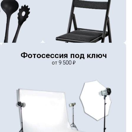
Фотосессия под ключ
от
9 500
₽