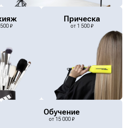
кияж
Прическа
 500
₽
от
1 500
₽
Обучение
от
15 000
₽